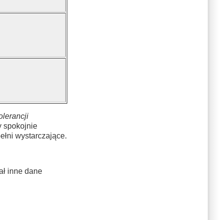
olerancji
 spokojnie
ełni wystarczające.
ał inne dane