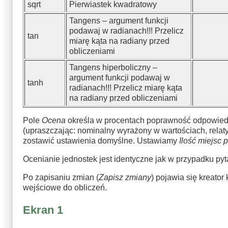
sqrt
Pierwiastek kwadratowy
Tangens – argument funkcji
podawaj w radianach!!! Przelicz
tan
miarę kąta na radiany przed
obliczeniami
Tangens hiperboliczny –
argument funkcji podawaj w
tanh
radianach!!! Przelicz miarę kąta
na radiany przed obliczeniami
Pole
Ocena
określa w procentach poprawność odpowied
(upraszczając: nominalny wyrażony w wartościach, rel
zostawić ustawienia domyślne. Ustawiamy
Ilość miejsc 
Ocenianie jednostek jest identyczne jak w przypadku py
Po zapisaniu zmian (
Zapisz zmiany
) pojawia się kreato
wejściowe do obliczeń.
Ekran 1