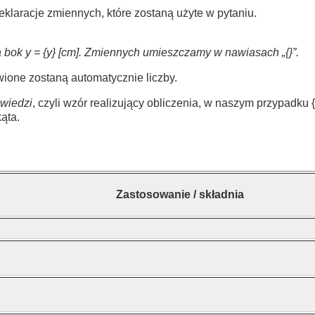
laracje zmiennych, które zostaną użyte w pytaniu.
] a bok y = {y} [cm]. Zmiennych umieszczamy w nawiasach „{}”.
wione zostaną automatycznie liczby.
wiedzi
, czyli wzór realizujący obliczenia, w naszym przypadku {x}
ąta.
Zastosowanie / składnia