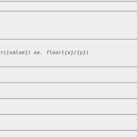
or([value]) 
ex. floor({x}/{y})