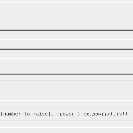
)
([number to raise], [power]) 
ex.pow({x},{y})