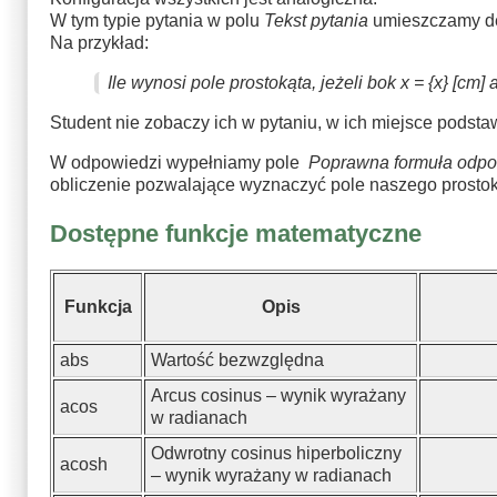
W tym typie pytania w polu
Tekst pytania
umieszczamy dek
Na przykład:
Ile wynosi pole prostokąta, jeżeli bok x = {x} [cm
Student nie zobaczy ich w pytaniu, w ich miejsce podsta
W odpowiedzi wypełniamy pole
Poprawna formuła odpo
obliczenie pozwalające wyznaczyć pole naszego prostok
Dostępne funkcje matematyczne
Funkcja
Opis
abs
Wartość bezwzględna
Arcus cosinus – wynik wyrażany
acos
w radianach
Odwrotny cosinus hiperboliczny
acosh
– wynik wyrażany w radianach