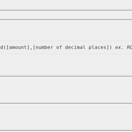
nd([amount],[number of decimal places]) 
ex. R