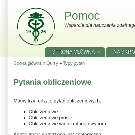
Przejdź
do
Pomoc
treści
Wsparcie dla nauczania zdalneg
STRONA GŁÓWNA
NA SKR
Strona główna
Quizy
Typy pytań
Ścieżka
nawigacyjna
Pytania obliczeniowe
Mamy trzy rodzaje pytań obliczeniowych:
Obliczeniowe
Obliczeniowe proste
Obliczeniowe wielokrotnego wyboru
Konfiguracja wszystkich jest analogiczna.