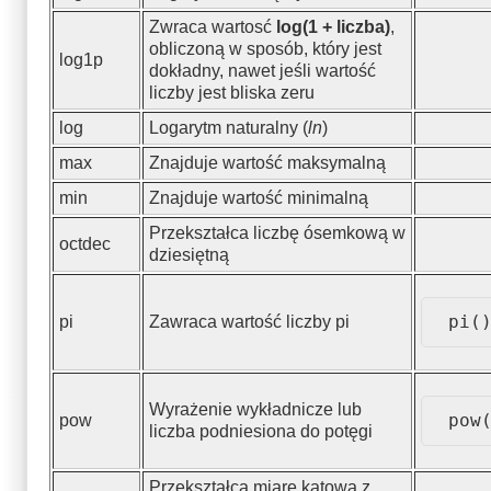
Zwraca wartosć
log(1 + liczba)
,
obliczoną w sposób, który jest
log1p
dokładny, nawet jeśli wartość
liczby jest bliska zeru
log
Logarytm naturalny (
ln
)
max
Znajduje wartość maksymalną
min
Znajduje wartość minimalną
Przekształca liczbę ósemkową w
octdec
dziesiętną
pi(
pi
Zawraca wartość liczby pi
Wyrażenie wykładnicze lub
pow
pow
liczba podniesiona do potęgi
Przekształca miarę kątową z