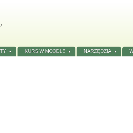
o
ÓTY
KURS W MOODLE
NARZĘDZIA
W