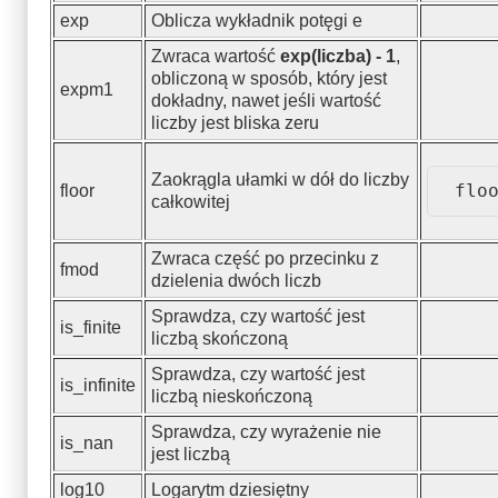
exp
Oblicza wykładnik potęgi e
Zwraca wartość
exp(liczba) - 1
,
obliczoną w sposób, który jest
expm1
dokładny, nawet jeśli wartość
liczby jest bliska zeru
Zaokrągla ułamki w dół do liczby
flo
floor
całkowitej
Zwraca część po przecinku z
fmod
dzielenia dwóch liczb
Sprawdza, czy wartość jest
is_finite
liczbą skończoną
Sprawdza, czy wartość jest
is_infinite
liczbą nieskończoną
Sprawdza, czy wyrażenie nie
is_nan
jest liczbą
log10
Logarytm dziesiętny