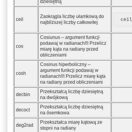
dziesiętną
Zaokrągla liczbę ułamkową do
cei
ceil
najbliższej liczby całkowitej
Cosiunus – argument funkcji
podawaj w radianach!!! Przelicz
cos
miarę kąta na radiany przed
obliczeniami
Cosinus hiperboliczny –
argument funkcji podawaj w
cosh
radianach!!! Przelicz miarę kąta
na radiany przed obliczeniami
Przekształcą liczbę dziesiętną
decbin
na dwójkową
Przekształcą liczbę dziesiętną
decoct
na ósemkowa
Przekształca miarę kątową ze
deg2rad
stopni na radiany