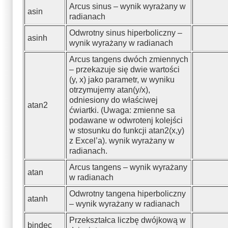
Arcus sinus – wynik wyrażany w
asin
radianach
Odwrotny sinus hiperboliczny –
asinh
wynik wyrażany w radianach
Arcus tangens dwóch zmiennych
– przekazuje się dwie wartości
(y, x) jako parametr, w wyniku
otrzymujemy atan(y/x),
odniesiony do właściwej
atan2
ćwiartki. (Uwaga: zmienne sa
podawane w odwrotenj kolejści
w stosunku do funkcji atan2(x,y)
z Excel’a). wynik wyrażany w
radianach.
Arcus tangens – wynik wyrażany
atan
w radianach
Odwrotny tangena hiperboliczny
atanh
– wynik wyrażany w radianach
Przekształca liczbę dwójkową w
bindec