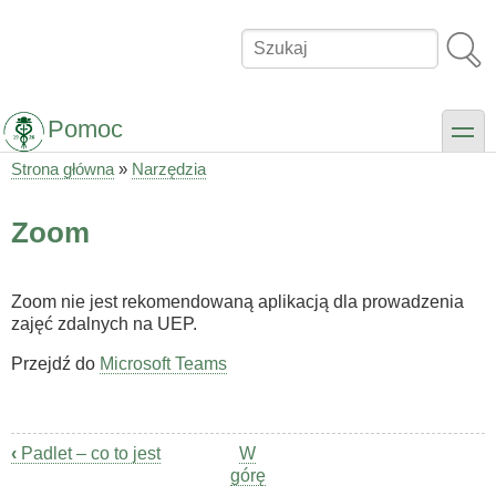
Przejdź
do
Szukaj
treści
Pomoc
toggle
Strona główna
Narzędzia
Ścieżka
nawigacyjna
Zoom
Zoom nie jest rekomendowaną aplikacją dla prowadzenia
zajęć zdalnych na UEP.
Przejdź do
Microsoft Teams
‹
Padlet – co to jest
W
Odnośniki
górę