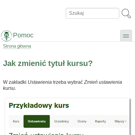
Przejdź
do
Szukaj
treści
Pomoc
toggle
Strona główna
Ścieżka
nawigacyjna
Jak zmienić tytuł kursu?
W zakładki
Ustawienia
trzeba wybrać
Zmień ustawienia
kursu
.