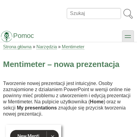
Przejdź
do
Szukaj
treści
Pomoc
toggle
Strona główna
Narzędzia
Mentimeter
Ścieżka
nawigacyjna
Mentimeter – nowa prezentacja
Tworzenie nowej prezentacji jest intuicyjne. Osoby
zaznajomione z działaniem PowerPoint w wersji online nie
powinny mieć problemu z utworzeniem i edycją prezentacji
w Mentimeter. Na pulpicie użytkownika (
Home
) oraz w
sekcji
My presentations
znajduje się przycisk tworzenia
nowej prezentacji.