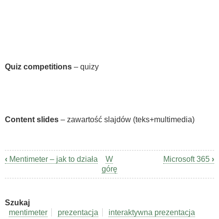
Quiz competitions
– quizy
Content slides
– zawartość slajdów (teks+multimedia)
‹
Mentimeter – jak to działa
W
Microsoft 365
›
Odnośniki
górę
nawigacji
książki
Szukaj
Narzędzia
mentimeter
prezentacja
interaktywna prezentacja