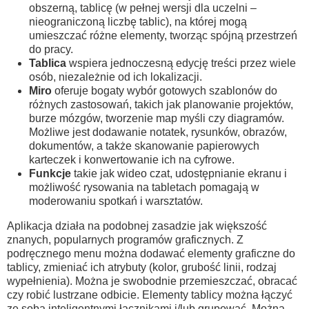
obszerną, tablicę (w pełnej wersji dla uczelni –
nieograniczoną liczbę tablic), na której mogą
umieszczać różne elementy, tworząc spójną przestrzeń
do pracy.
Tablica
wspiera jednoczesną edycję treści przez wiele
osób, niezależnie od ich lokalizacji.
Miro
oferuje bogaty wybór gotowych szablonów do
różnych zastosowań, takich jak planowanie projektów,
burze mózgów, tworzenie map myśli czy diagramów.
Możliwe jest dodawanie notatek, rysunków, obrazów,
dokumentów, a także skanowanie papierowych
karteczek i konwertowanie ich na cyfrowe.
Funkcje
takie jak wideo czat, udostępnianie ekranu i
możliwość rysowania na tabletach pomagają w
moderowaniu spotkań i warsztatów.
Aplikacja działa na podobnej zasadzie jak większość
znanych, popularnych programów graficznych. Z
podręcznego menu można dodawać elementy graficzne do
tablicy, zmieniać ich atrybuty (kolor, grubość linii, rodzaj
wypełnienia). Można je swobodnie przemieszczać, obracać
czy robić lustrzane odbicie. Elementy tablicy można łączyć
ze sobą inteligentnymi łącznikami i/lub grupować. Można