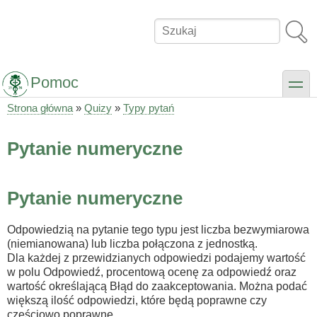
Przejdź
do
Szukaj
treści
Pomoc
toggle
Strona główna
Quizy
Typy pytań
Ścieżka
nawigacyjna
Pytanie numeryczne
Pytanie numeryczne
Odpowiedzią na pytanie tego typu jest liczba bezwymiarowa
(niemianowana) lub liczba połączona z jednostką.
Dla każdej z przewidzianych odpowiedzi podajemy wartość
w polu Odpowiedź, procentową ocenę za odpowiedź oraz
wartość określającą Błąd do zaakceptowania. Można podać
większą ilość odpowiedzi, które będą poprawne czy
częściowo poprawne.