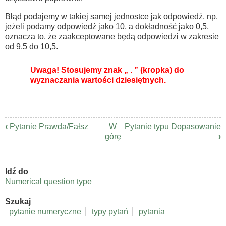
Błąd podajemy w takiej samej jednostce jak odpowiedź, np.
jeżeli podamy odpowiedź jako 10, a dokładność jako 0,5,
oznacza to, że zaakceptowane będą odpowiedzi w zakresie
od 9,5 do 10,5.
Uwaga! Stosujemy znak „ . ” (kropka) do
wyznaczania wartości dziesiętnych.
‹
Pytanie Prawda/Fałsz
W
Pytanie typu Dopasowanie
Odnośniki
górę
›
nawigacji
książki
Idź do
Quizy
Numerical question type
Szukaj
pytanie numeryczne
typy pytań
pytania