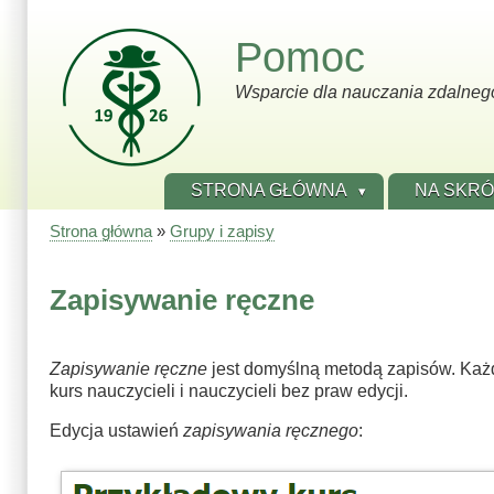
Przejdź
do
Pomoc
treści
Wsparcie dla nauczania zdalneg
STRONA GŁÓWNA
NA SKR
Strona główna
Grupy i zapisy
Ścieżka
nawigacyjna
Zapisywanie ręczne
Zapisywanie ręczne
jest domyślną metodą zapisów. Każ
kurs nauczycieli i nauczycieli bez praw edycji.
Edycja ustawień
zapisywania ręcznego
: