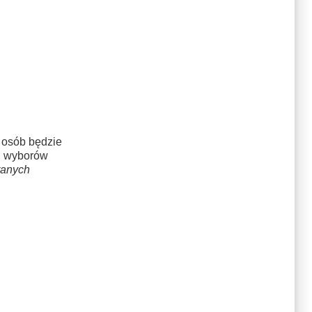
e osób będzie
u wyborów
ranych