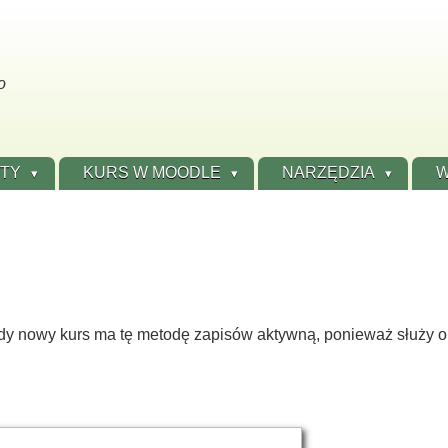
o
ÓTY
KURS W MOODLE
NARZĘDZIA
W
dy nowy kurs ma tę metodę zapisów aktywną, ponieważ służy o