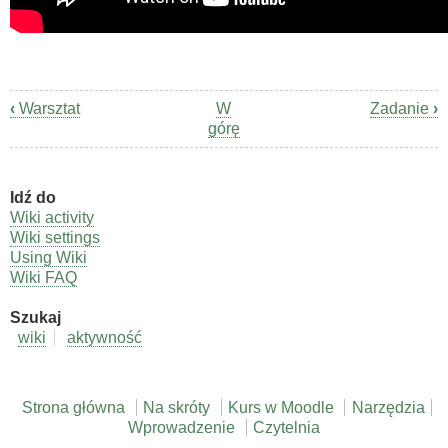
‹
Warsztat
W
Zadanie
›
Odnośniki
górę
nawigacji
książki
Idź do
Kurs
Wiki activity
w
Wiki settings
Using Wiki
Moodle
Wiki FAQ
Szukaj
wiki
aktywność
Strona główna
Na skróty
Kurs w Moodle
Narzędzia
Wprowadzenie
Czytelnia