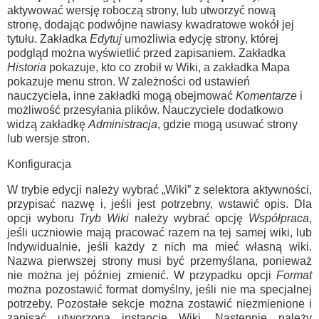
aktywować wersję roboczą strony, lub utworzyć nową
stronę, dodając podwójne nawiasy kwadratowe wokół jej
tytułu. Zakładka
Edytuj
umożliwia edycję strony, której
podgląd można wyświetlić przed zapisaniem. Zakładka
Historia
pokazuje, kto co zrobił w Wiki, a zakładka Mapa
pokazuje menu stron. W zależności od ustawień
nauczyciela, inne zakładki mogą obejmować
Komentarze
i
możliwość przesyłania plików. Nauczyciele dodatkowo
widzą zakładkę
Administracja
, gdzie mogą usuwać strony
lub wersje stron.
Konfiguracja
W trybie edycji należy wybrać „Wiki” z selektora aktywności,
przypisać nazwę i, jeśli jest potrzebny, wstawić opis. Dla
opcji wyboru
Tryb Wiki
należy wybrać opcję
Współpraca
,
jeśli uczniowie mają pracować razem na tej samej wiki, lub
Indywidualnie, jeśli każdy z nich ma mieć własną wiki.
Nazwa pierwszej strony musi być przemyślana, ponieważ
nie można jej później zmienić. W przypadku opcji
Format
można pozostawić format domyślny, jeśli nie ma specjalnej
potrzeby. Pozostałe sekcje można zostawić niezmienione i
zapisać utworzoną instancję Wiki. Następnie należy