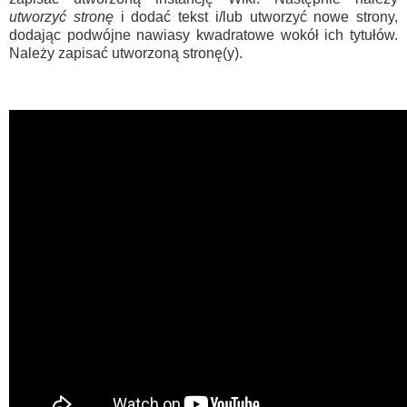
utworzyć stronę
i dodać tekst i/lub utworzyć nowe strony,
dodając podwójne nawiasy kwadratowe wokół ich tytułów.
Należy zapisać utworzoną stronę(y).